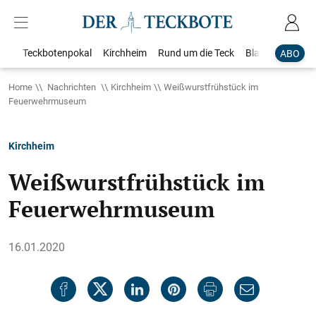
Teckbotenpokal
Kirchheim
Rund um die Teck
Blaulicht
Loka
ABO
Home
Nachrichten
Kirchheim
Weißwurstfrühstück im
Feuerwehrmuseum
Kirchheim
Weißwurstfrühstück im
Feuerwehrmuseum
16.01.2020