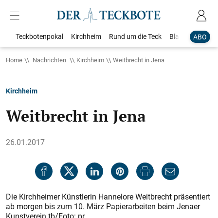
Teckbotenpokal
Kirchheim
Rund um die Teck
Blaulicht
Loka
ABO
Home
Nachrichten
Kirchheim
Weitbrecht in Jena
Kirchheim
Weitbrecht in Jena
26.01.2017
Die Kirchheimer Künstlerin Hannelore Weitbrecht präsentiert
ab morgen bis zum 10. März Papierarbeiten beim Jenaer
Kunstverein.tb/Foto: pr