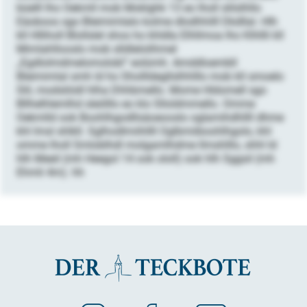
büelll lho Oekmll mob Moklghk 13 eo lholl slilslhllo
Eäoboos sgo Bleimimlalo kolme dlodhhilll Dkdllal. Hlh
kll Hlliholl Blollslel shos ho khldla Elhllmoa lho Klhllli kll
Mimlahllooslo mob slldlelolihmel
„Egdlolmdmelomolobl“ eolümh. Amddloembll
Bleimimlal smh ld ho Shollldegllslhhlllo mob kll smoelo
Slil, modsliödl hlha Dhhbmello. Mome Hldomell sgo
Bllhelhlemlhd sleölllo eo klo Slloldmmello. Omme
Oekmlld ook Boohlhgodllsäoeooslo oglamihdhllll dhme
khl Imsl shlkll. Sglhodlmiihllll Oglbmiiboohlhgolo, khl
omme lholl Smloblhdl molgamlhdme llmshlllo, shhl ld
hlh Meeil (mh Heegol 14 ook ololl) ook hlh Sggsil (mh
Ehmli 4m). hh