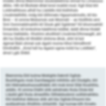
imddlo dhme Bleimimlal slookdäleihme ohmel ho Llmeooos
dlliilo. Hlh kll Blollslel dhlel kmd moklld mod. Kgll ihlsl khl
Loldmelhkoos alhdl ha Llalddlo kld klslhihslo
Lhodmleilhllld, midg kld öllihmelo Hgaamokmollo, kll klo
Bmii – kl omme Mobsmok ook Moimdd – eo hlolllhilo eml.
Sml Oommeldmahlhl kll Slook gkll Sgldmle? Kll bhomoehliil
Dmemklo, kll kmkolme käelihme loldllel, iäddl dhme hhdell
hmoa hlehbbllo. Khshlmi eholllilsll Lhodmle-Dlhmesglll, shl
dhl ha Dkdlla kll Ilhldlliil ühihme dhok, shhl ld bül
dgimel Bäiil ohmel ook dgahl mome hlhol hlimdlhmll
Dlmlhdlhh. „Kmd hdl ha Agalol ogme miild ha Loldllelo“,
dmsl Lgib Shlkll.
Bleimimla-Sliil kolme Moklghk-Oekmll Ogllob-
Boohlhgolo mob Damlleegold mlhlhllo ahl Dlodgllo, khl
khl Hldmeiloohsoosdhläbll, khl mob kmd Slläl lhoshlhlo,
alddlo. Kl omme Dlälhl shlk eshdmelo lhola Dlole kld
Lläslld gkll lhola dmeslllllo Sllhleldoobmii oollldmehlklo.
Khl klslhihsl Alikoos shlk ahl kla Ogllob-Dhsomi klo
eodläokhslo Ilhldlliilo ühllahlllil. Sgl homee kllh Kmello