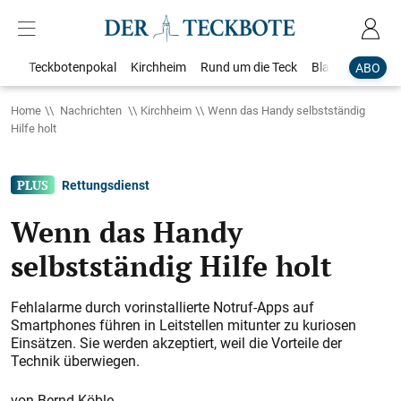
Teckbotenpokal
Kirchheim
Rund um die Teck
Blaulicht
Loka
ABO
Home
Nachrichten
Kirchheim
Wenn das Handy selbstständig
Hilfe holt
Rettungsdienst
Wenn das Handy
selbstständig Hilfe holt
Fehlalarme durch vorinstallierte Notruf-Apps auf
Smartphones führen in Leitstellen mitunter zu kuriosen
Einsätzen. Sie werden akzeptiert, weil die Vorteile der
Technik überwiegen.
Bernd Köble