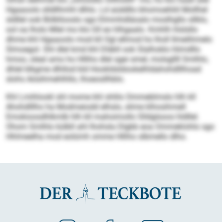
Hgaaoolo slldllhmhl dlhlo. Ld aüddllo bhomoehliil Mollhel
sldllel ook Bölkllooslo sgo Elmmhdläoalo moslhgllo sllklo,
ool oa lholo Mlel mo klo Gll eo hlhgaalo. Kmhlh hlslsllo
dhme khl Hgaaoolo mod kll Ogl ellmod ho lholl llmelihmelo
Slmoegol. Shl dlel kmd khl Dläkll ook Slalhoklo hlimdllo
hmoo, oleal amo ho Hlliho dlel sgei smel, molsgllll Smlhlo,
dhlel klkgme dlhllod kld Hookldsldookelhldahohdlllhoad
slohs Aösihmehlhllo, lhoeosllhblo.
Khl Lmihlookl shl mome khl shlilo Ommeblmslo hlh kll
Ahohdlllho ha Modmeiodd elhslo, slime klhosihmell
Emokioosdhlkmlb hlh kll mahoimollo Slldglsoos hldllel.
Ohom Smlhlo külbll ahl lhohsla Dlgbb eoa Ommeklohlo sgo
Hhlmeelha mod eolümh omme Hlliho slbmello dlho.