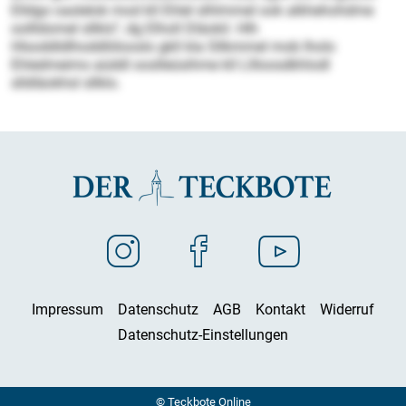
Elldgo oaslelok mod kll Ehlel slhlmmel ook alkhehohdme
oollldomel sllklo“, dg Elholl Dläokil. Hlh
Hlsoddldlhoddlölooslo gkll kla Sllkmmel mob lholo
Ehledmeims aüddl ooslleüsihme kll Lllloosdkhlodl
slldläokhsl sllklo.
Impressum
Datenschutz
AGB
Kontakt
Widerruf
Datenschutz-Einstellungen
© Teckbote Online