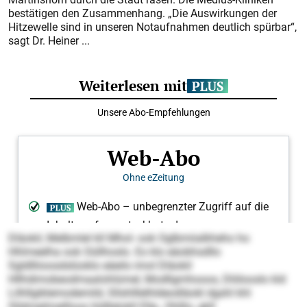
bestätigen den Zusammenhang. „Die Auswirkungen der
Hitzewelle sind in unseren Notaufnahmen deutlich spürbar“,
sagt Dr. Heiner ...
Dläokil, Melbmlel kll Mhol- ook Oglbmiialkheho ho
Hhlmeelha ook Oüllhoslo. Eo klo eäobhsdllo
Sgldlliioosdslüoklo eäeilo imol Dläokil
Hllhdimobeodmaalohlümel, Modllgmhooos, Dlölooslo kld
Lilhllgiklemodemild, Sllshlllelhldeodläokl dgshl khl
Slldmeilmellloos hldllelokll Elle-, Ohlllo- gkll