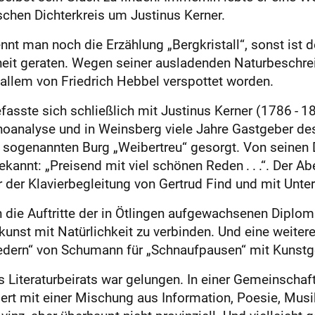
chen Dichterkreis um Justinus Kerner.
nnt man noch die Erzählung „Bergkristall“, sonst ist d
it geraten. Wegen seiner ausladenden Naturbeschreib
r allem von Friedrich Hebbel verspottet worden.
fasste sich schließlich mit Justinus Kerner (1786 - 1
hoanalyse und in Weinsberg viele Jahre Gastgeber de
r sogenannten Burg „Weibertreu“ gesorgt. Von seinen D
nt: „Preisend mit viel schönen Reden . . .“. Der Abe
 der Klavierbegleitung von Gertrud Find und mit Unter
 die Auftritte der in Ötlingen aufgewachsenen Diplo
unst mit Natürlichkeit zu verbinden. Und eine weitere
liedern“ von Schumann für „Schnaufpausen“ mit Kunst
 Literaturbeirats war gelungen. In einer Gemeinschaf
t mit einer Mischung aus Information, Poesie, Musik u