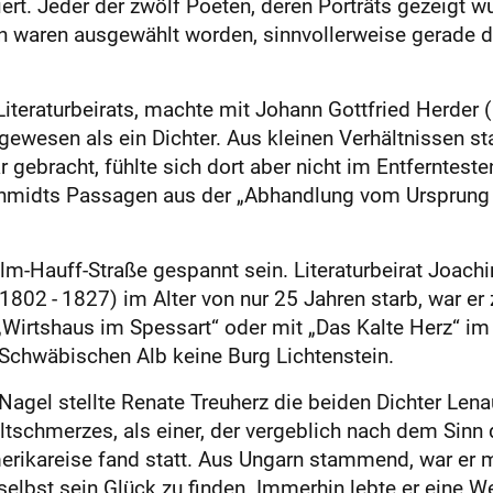
ert. Jeder der zwölf Poeten, deren Porträts gezeigt w
 waren ausgewählt worden, sinnvollerweise gerade di
Literaturbeirats, machte mit Johann Gottfried Herder 
gewesen als ein Dichter. Aus kleinen Verhältnissen s
gebracht, fühlte sich dort aber nicht im Entferntest
chmidts Passagen aus der „Abhandlung vom Ursprung
m-Hauff-Straße gespannt sein. Literaturbeirat Joachi
02 - 1827) im Alter von nur 25 Jahren starb, war er zu
Wirtshaus im Spessart“ oder mit „Das Kalte Herz“ im
Schwäbischen Alb keine Burg Lichtenstein.
Nagel stellte Renate Treuherz die beiden Dichter Lena
eltschmerzes, als einer, der vergeblich nach dem Sinn
erikareise fand statt. Aus Ungarn stammend, war er
lbst sein Glück zu finden. Immerhin lebte er eine We