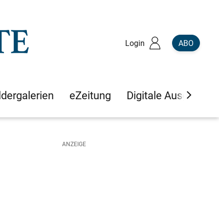
Login
ABO
ldergalerien
eZeitung
Digitale Ausgaben