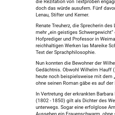
die Rezitation von Textproben engagi
doch das würde ausufern. Fünf davon
Lenau, Stifter und Kerner.
Renate Treuherz, die Sprecherin des 
mehr „ein geistiges Schwergewicht“ 
Hofprediger und Professor in Weimar 
reichhaltigen Werken las Mareike S
Text der Sprachphilosophie.
Nun konnten die Bewohner der Wilhel
Gedächtnis. Obwohl Wilhelm Hauff (18
heute noch beispielsweise mit dem „
ohne seinen Roman gäbe es auf der 
In Vertretung der erkrankten Barbara 
(1802 - 1850) gilt als Dichter des W
unterwegs. Sogar eine erfolglose Am
Aussehen ein Frauenschwarm, ohne se