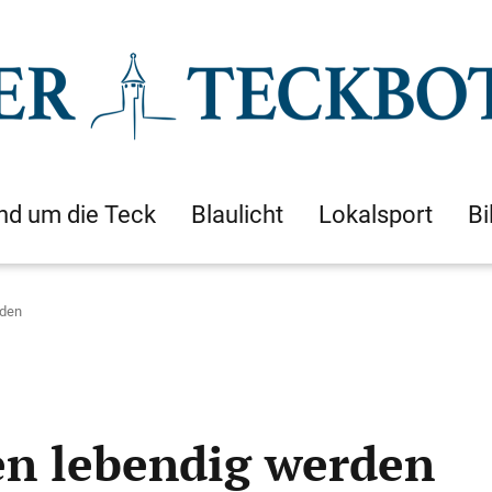
nd um die Teck
Blaulicht
Lokalsport
Bi
rden
n lebendig werden