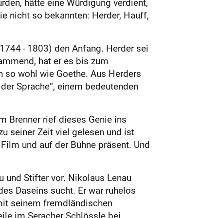
urden, hätte eine Würdigung verdient,
e nicht so bekannten: Herder, Hauff,
(1744 - 1803) den Anfang. Herder sei
tammend, hat er es bis zum
en so wohl wie Goethe. Aus Herders
 der Sprache“, einem bedeutenden
m Brenner rief dieses Genie ins
 seiner Zeit viel gelesen und ist
 Film und auf der Bühne präsent. Und
u und Stifter vor. Nikolaus Lenau
 des Daseins sucht. Er war ruhelos
 mit seinem fremdländischen
ile im Seracher Schlössle bei