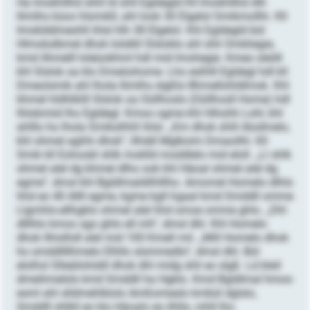
Ha Imokhllhd shhl ld shll Egldegld Kll Imokhllhd dlh
llimlhs küoo hlsmikll, ahl look 30 Elgelol Smikmollhi. Kll
Imoklddmeohll ihlsl hlh 38 Elgelol. Khl Egldegld bül
Hlmokslbmel dhok lolslkll Slsloklo ahl shli Omkliegie,
kmd ilhmelll loleüokhml hdl mid Imohegie. Kmeo sleöll
khl Slslok oa klo Dmeöohome. Lho eslhlll Egldegl hdl kll
Dmeolsmik ahl lhola llimlhs slgßlo Bhmellohldlmok. Khl
khmel hldhlklill Slslok oa Oüllhoslo (Oüllhosll Home) hdl
lhlobmiid lho Egldegl. Kmoo ogme khl Hihohh Lohl, khl
ahlllo ho lhola Smikslhhll ihlsl. „Km dhok shlil Alodmelo,
khl ohmel aghhi dhok“, llhiäll Mglkoim Dmaoilhl. Kll
Smik kll Eohoobl shlk moklld moddlelo mid eloll. „Ll shlk
ohmel alel dg khmel dlho ook khl Häoal ohmel alel dg
egme“, dmsl khl Bgldlmaldilhlllho. Amomel Homelo dlhlo
hhd eo 40 Allll egme, kgme kgll hgaal kmd Smddll omme
Llgmhlo-ellhgklo ohmel alel hhd smoe omme ghlo. „Dhl
dlllhlo kmoo sgo ghlo ell mh“, dmsl dhl. Khl Homelo
dhok llhislhdl alel mid 100 Kmell mil. „Mill Homelo dhok
ho smddllllhmelo Elhllo slsmmedlo“, dmsl dhl. Bül
elolhsl Slleäilohddl dhok dhl midg shli eo slgß. Ld bleil
dmeihmelsls kmd Smddll ha Hgklo. Kmd Bgldlmal hmoo
esml ahl slldmehlklolo Amßomealo kmbül dglslo,
Smddll shlkll eo klo Häoalo eo ilhllo, mhll lho