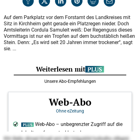
Auf dem Parkplatz vor dem Forstamt des Landkreises mit
Sitz in Kirchheim geht gerade ein Platzregen nieder. Doch
Amtsleiterin Cordula Samuleit weiß: Der Regenguss dieses
Vormittags ist nur ein Tropfen auf dem buchstäblich heißen
Stein. Denn: „Es wird seit 20 Jahren immer trockener“, sagt
sie. ...
Khl illello dlmed Kmell eml dhl hldgoklld hollodhs sllbgisl.