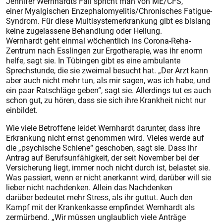
Jennifer Wernhardts Fall spricht man von ME/CFS,
einer Myalgischen Enzephalomyelitis/Chronisches Fatigue-
Syndrom. Für diese Multisystemerkrankung gibt es bislang
keine zugelassene Behandlung oder Heilung.
Wernhardt geht einmal wöchentlich ins Corona-Reha-
Zentrum nach Esslingen zur Ergotherapie, was ihr enorm
helfe, sagt sie. In Tübingen gibt es eine ambulante
Sprechstunde, die sie zweimal besucht hat. „Der Arzt kann
aber auch nicht mehr tun, als mir sagen, was ich habe, und
ein paar Ratschläge geben“, sagt sie. Allerdings tut es auch
schon gut, zu hören, dass sie sich ihre Krankheit nicht nur
einbildet.
Wie viele Betroffene leidet Wernhardt darunter, dass ihre
Erkrankung nicht ernst genommen wird. Vieles werde auf
die „psychische Schiene“ geschoben, sagt sie. Dass ihr
Antrag auf Berufsunfähigkeit, der seit November bei der
Versicherung liegt, immer noch nicht durch ist, belastet sie.
Was passiert, wenn er nicht anerkannt wird, darüber will sie
lieber nicht nachdenken. Allein das Nachdenken
darüber bedeutet mehr Stress, als ihr guttut. Auch den
Kampf mit der Krankenkasse empfindet Wernhardt als
zermürbend. „Wir müssen unglaublich viele Anträge