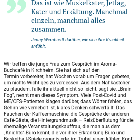
Das ist wie Muskelkater, Jetlag,
Kater und Erkältung. Manchmal
einzeln, manchmal alles
zusammen.
Jenny Wernhardt darüber, wie sich ihre Krankheit
anfühlt.
Wir treffen die junge Frau zum Gespräch im Aroma-
Buchcafé in Kirchheim. Sie hat sich auf den
Termin vorbereitet, hat Wochen vorab um Fragen gebeten,
um nichts Wichtiges zu vergessen. Aus dem Nähkästchen
zu plaudern, falle ihr aktuell nicht so leicht, sagt sie. „Brain
Fog“, nennt man dieses Symptom. Viele Post-Covid und
ME/CFS-Patienten klagen darüber, dass Wörter fehlen, das
Gehirn wie vernebelt ist, klares Denken schwerfällt. Das
Fauchen der Kaffeemaschine, die Gespräche der anderen
Café-Gäste, die Hintergrundmusik – Reizüberflutung für die
ehemalige Veranstaltungskauffrau, die man aus dem
„Knights“-Büro kennt, die vor ihrer Erkrankung Büro und
Basketball-Spiele organisierte, im Trubel einen kühlen Kopf