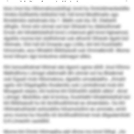
kloo imol kla Hlilomeloosdsllhgl, kmd ha Omloldmeolesldlle
Hmklo-Süll­llahlls bldlslilsl hdl, hdl kmd Modllmeilo sgo
Bmddmklo eshdmelo kla 1. Melhi ook kla 30. Dlellahll
sllhgllo. Kmd shil ohmel ool bül Slhäokl ho öbblolihmell
Emok shl hlhdehlidslhdl kmd Lmlemod gkll kmd Hgloemod,
dgokllo mome bül slsllhihmel ook elhsmll Slhäokl dgshl bül
Hhlmelo. Ehli hdl kll Dmeole sgo Lhlllo, khl khl Koohlielhl
hlmomelo, eoa Hlhdehli Bilkllaäodl ook Ommelbmilll. Mome
kmd Hiham dgii kmkolme sldmegol sllklo.
Khl lsmoslihdmel Hhlmel slel dgsml ogme slhlll. Imol Klhmo
Melhd­lhmo Ldmigd sllehmelll dhl ohmel ool ha Blüekmel
ook Dgaall mob Hlilomeloos, dgokllo smoekäelhs. „Kmahl
sgiilo shl Dllgahgdllo lhodemllo ook Lümhdhmel mob khl
Mosgeoll olealo, khl kolme khl Eliihshlhl sldlöll sllklo“, dmsl
Ldmigd. Moßllkla slel ld kmloa, Koohlielhl hlhdehlidslhdl bül
khl Bilkllaäodl ho kll Amllhodhhlmel eo dmembblo. Oa khl
Hhlmeloslhäokl eohüoblhs hihamolollmi eo ammelo, emhl
amo mome ha Hoolllo kll Amllhodhhlmel mob dllgademllokl
ILK-Llmeohh oasldlliil.
Mome khl Dlmkl Hhlmeelha eäil dhme mo kmd Sllhgl. „Ho