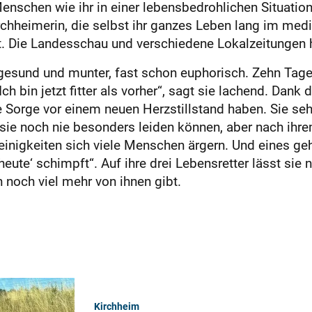
nschen wie ihr in einer lebensbedrohlichen Situation
chheimerin, die selbst ihr ganzes Leben lang im mediz
it. Die Landesschau und verschiedene Lokalzeitungen h
 gesund und munter, fast schon euphorisch. Zehn Ta
h bin jetzt fitter als vorher“, sagt sie lachend. Dank de
e Sorge vor einem neuen Herzstillstand haben. Sie seh
 sie noch nie besonders leiden können, aber nach ihre
einigkeiten sich viele Menschen ärgern. Und eines geh
ute‘ schimpft“. Auf ihre drei Lebensretter lässt sie
 noch viel mehr von ihnen gibt.
Kirchheim