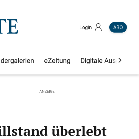
Login
ABO
ldergalerien
eZeitung
Digitale Ausgaben
llstand überlebt