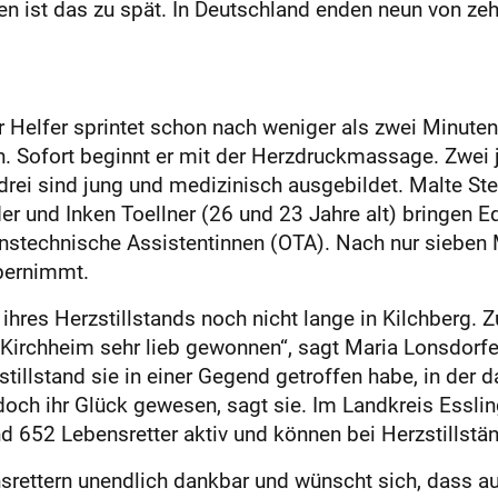
n ist das zu spät. In Deutschland enden neun von zeh
er Helfer sprintet schon nach weniger als zwei Minuten
. Sofort beginnt er mit der Herzdruckmassage. Zwei j
 drei sind jung und medizinisch ausgebildet. Malte Ste
ider und Inken Toellner (26 und 23 Jahre alt) bringen 
nstechnische Assistentinnen (OTA). Nach nur sieben M
übernimmt.
ihres Herzstillstands noch nicht lange in Kilchberg. 
e Kirchheim sehr lieb gewonnen“, sagt Maria Lonsdorfe
tillstand sie in einer Gegend getroffen habe, in der d
edoch ihr Glück gewesen, sagt sie. Im Landkreis Essling
nd 652 Lebensretter aktiv und können bei Herzstillstän
ensrettern unendlich dankbar und wünscht sich, dass