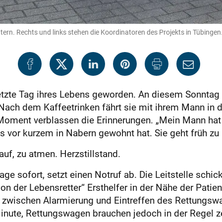
ettern. Rechts und links stehen die Koordinatoren des Projekts in Tübingen
etzte Tag ihres Lebens geworden. An diesem Sonntag
. Nach dem Kaffeetrinken fährt sie mit ihrem Mann i
oment verblassen die Erinnerungen. „Mein Mann hat m
is vor kurzem in Nabern gewohnt hat. Sie geht früh zu 
uf, zu atmen. Herzstillstand.
ge sofort, setzt einen Notruf ab. Die Leitstelle schic
on der Lebensretter“ Ersthelfer in der Nähe der Patien
t zwischen Alarmierung und Eintreffen des Rettungsw
 Minute, Rettungswagen brauchen jedoch in der Regel z