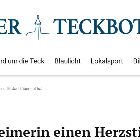
nd um die Teck
Blaulicht
Lokalsport
Bi
rzstillstand überlebt hat
eimerin einen Herzsti