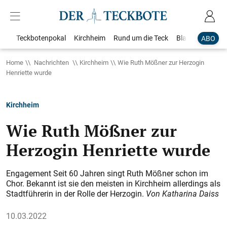
Teckbotenpokal
Kirchheim
Rund um die Teck
Blaulicht
Loka
ABO
Home
Nachrichten
Kirchheim
Wie Ruth Mößner zur Herzogin
Henriette wurde
Kirchheim
Wie Ruth Mößner zur
Herzogin Henriette wurde
Engagement Seit 60 Jahren singt Ruth Mößner schon im
Chor. Bekannt ist sie den meisten in Kirchheim allerdings als
Stadtführerin in der Rolle der Herzogin.
Von Katharina D
aiss
10.03.2022