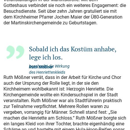
Gotteshaus verbindet sie noch ein weiteres Engagement: die
Besuchsdienste. Seit über zehn Jahren gratuliert sie mit
dem Kirchheimer Pfarrer Jochen Maier der Ü80-Generation
der Martinskirchengemeinde zu Geburtstagen.
Sobald ich das Kostüm anhabe,
lege ich los.
beschreibt die Wirkung
Ruth Mößner
des Henriettenkleids
Ruth Mößner verrät, dass in der Arbeit für Kirche und Chor
auch der Ursprung der Rolle liegt, in der sie den
Kirchheimern wohlbekannt ist: Herzogin Henriette. Die
Kirchengemeinde wollte ein Kindersuchspiel in der Stadt
veranstalten. Ruth Mößner war als Stadtführerin praktisch
zur Teilnahme verpflichtet. Mehrere Rollen waren zu
vergeben, vorrangig für Männer. Schnell stand fest: „Sie
machen die Henriette am Schloss.“ Ruth Mößner borgte sich
ein langes Kleid von ihrer Tochter, brachte eigenhändig eine
Schärpe an und bastelte mit einem Hula-Hoop-Reifen sogar