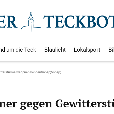
nd um die Teck
Blaulicht
Lokalsport
Bi
itterstürme wappnen können&nbsp;&nbsp;
tner gegen Gewitter