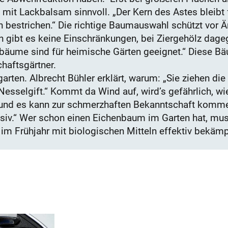
it Lackbalsam sinnvoll. „Der Kern des Astes bleibt fr
bestrichen.“ Die richtige Baumauswahl schützt vor Är
en gibt es keine Einschränkungen, bei Ziergehölz dag
rbäume sind für heimische Gärten geeignet.“ Diese
haftsgärtner.
arten. Albrecht Bühler erklärt, warum: „Sie ziehen di
esselgift.“ Kommt da Wind auf, wird’s gefährlich, wi
n und es kann zur schmerzhaften Bekanntschaft komm
ssiv.“ Wer schon einen Eichenbaum im Garten hat, muss
m Frühjahr mit biologischen Mitteln effektiv bekäm