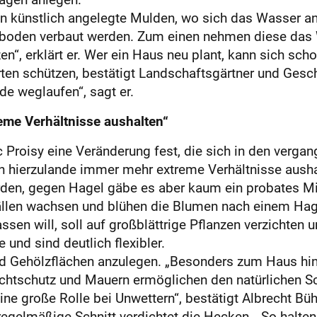
ten künstlich angelegte Mulden, wo sich das Wasser
nboden verbaut werden. Zum einen nehmen diese das
“, erklärt er. Wer ein Haus neu plant, kann sich sch
 schützen, bestätigt Landschaftsgärtner und Geschäf
de weglaufen“, sagt er.
me Verhältnisse aushalten“
ic Proisy eine Veränderung fest, die sich in den vergan
hierzulande immer mehr extreme Verhältnisse ausha
den, gegen Hagel gäbe es aber kaum ein probates Mitt
ällen wachsen und blühen die Blumen nach einem Hag
ssen will, soll auf großblättrige Pflanzen verzichten
 und sind deutlich flexibler.
und Gehölzflächen anzulegen. „Besonders zum Haus hin
Sichtschutz und Mauern ermöglichen den natürlichen S
e große Rolle bei Unwettern“, bestätigt Albrecht Bühl
regelmäßige Schnitt verdichtet die Hecken. „So halte