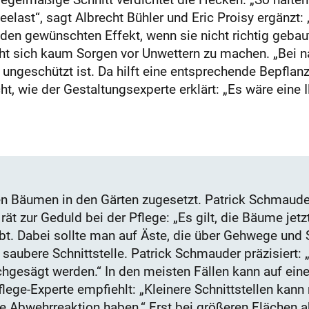
eelast“, sagt Albrecht Bühler und Eric Proisy ergänzt:
 den gewünschten Effekt, wenn sie nicht richtig gebaut
cht sich kaum Sorgen vor Unwettern zu machen. „Bei n
ungeschützt ist. Da hilft eine entsprechende Bepflan
ht, wie der Gestaltungsexperte erklärt: „Es wäre eine I
n Bäumen in den Gärten zugesetzt. Patrick Schmauder
rät zur Geduld bei der Pflege: „Es gilt, die Bäume je
bt. Dabei sollte man auf Äste, die über Gehwege und S
 saubere Schnittstelle. Patrick Schmauder präzisiert
chgesägt werden.“ In den meisten Fällen kann auf eine
lege-Experte empfiehlt: „Kleinere Schnittstellen kan
e Abwehrreaktion haben.“ Erst bei größeren Flächen a