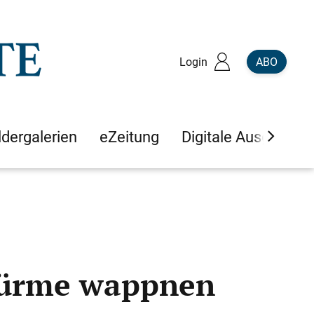
Login
ABO
ldergalerien
eZeitung
Digitale Ausgaben
stürme wappnen