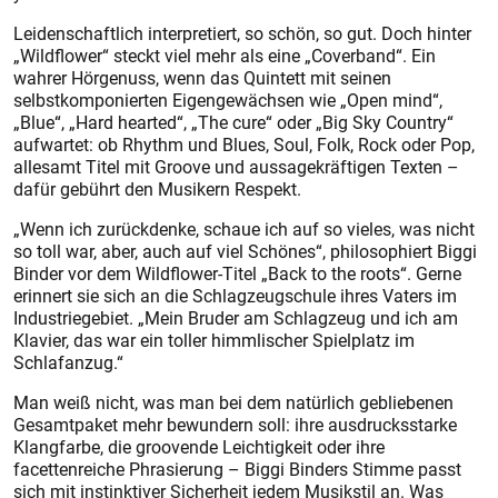
Leidenschaftlich interpretiert, so schön, so gut. Doch hinter
„Wildflower“ steckt viel mehr als eine „Coverband“. Ein
wahrer Hörgenuss, wenn das Quintett mit seinen
selbstkomponierten Eigengewächsen wie „Open mind“,
„Blue“, „Hard hearted“, „The cure“ oder „Big Sky Country“
aufwartet: ob Rhythm und Blues, Soul, Folk, Rock oder Pop,
allesamt Titel mit Groove und aussagekräftigen Texten –
dafür gebührt den Musikern Respekt.
„Wenn ich zurückdenke, schaue ich auf so vieles, was nicht
so toll war, aber, auch auf viel Schönes“, philosophiert Biggi
Binder vor dem Wildflower-Titel „Back to the roots“. Gerne
erinnert sie sich an die Schlagzeugschule ihres Vaters im
Industriegebiet. „Mein Bruder am Schlagzeug und ich am
Klavier, das war ein toller himmlischer Spielplatz im
Schlafanzug.“
Man weiß nicht, was man bei dem natürlich gebliebenen
Gesamtpaket mehr bewundern soll: ihre ausdrucksstarke
Klangfarbe, die groovende Leichtigkeit oder ihre
facettenreiche Phrasierung – Biggi Binders Stimme passt
sich mit instinktiver Sicherheit jedem Musikstil an. Was