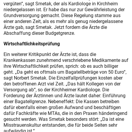
vergüten“, sagt Smetak, der als Kardiologe in Kirchheim
niedergelassen ist. Er habe das nur zur Gewährleistung der
Grundversorgung gemacht. Diese Regelung stamme aus
einer anderen Zeit, als es mehr als genug niedergelassene
Ärzte gab, sagt Smetak. Jetzt fordern die Ärzte die
Abschaffung dieser Budgetgrenze.
Wirtschaftlichkeitsprüfung
Ein weiterer Kritikpunkt der Ärzte ist, dass die
Krankenkassen zunehmend verschriebene Medikamente auf
ihre Wirtschaftlichkeit prüfen, sprich: ob es auch billiger
geht. „Da geht es oftmals um Bagatellbeträge von 50 Euro“,
sagt Norbert Smetak. Die Einzelfallprüfungen kosten aber
den betroffenen Arzt viel Zeit. „Das hält Kollegen von der
Versorgung ab“, so der Kirchheimer Kardiologe. Die
Forderung der Ärztinnen und Ärzte lautet daher: Einführung
einer Bagatellgrenze. Nebeneffekt: Die Kassen betreiben
dafür ebenfalls einen großen Aufwand und beschäftigen
dafür Fachkräfte wie MTAs, die in den Praxen händeringend
gesucht werden. Was Smetak besonders stört: „Da ist eine
Misstrauenskultur entstanden, die für beide Seiten sehr
aufwändig ist.“