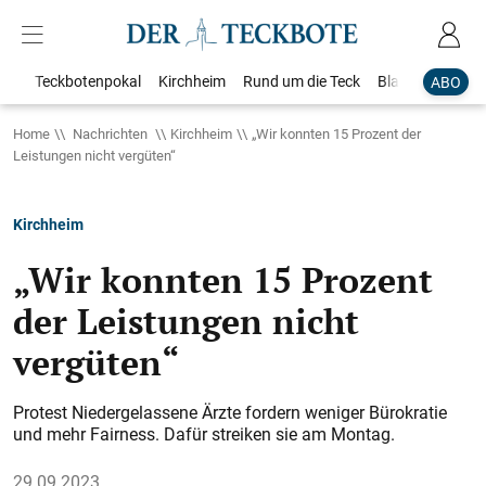
Teckbotenpokal
Kirchheim
Rund um die Teck
Blaulicht
Loka
ABO
Home
Nachrichten
Kirchheim
„Wir konnten 15 Prozent der
Leistungen nicht vergüten“
Kirchheim
„Wir konnten 15 Prozent
der Leistungen nicht
vergüten“
Protest Niedergelassene Ärzte fordern weniger Bürokratie
und mehr Fairness. Dafür streiken sie am Montag.
29.09.2023