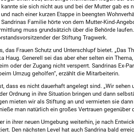
nnte sie sich nicht aus und bei der Mutter gab es ni
 und nach einer kurzen Etappe in beengten Wohnverhäl
n. Sandrinas Familie hörte von dem Mutter-Kind-Angeb
mittlung muss grundsätzich über die Behörde laufen. 
rstandsvorsitzender der Stiftung Tragwerk.
s, das Frauen Schutz und Unterschlupf bietet. „Das 
ika Haug. Generell sei das aber eher selten ein Them
heim oder der Zugang nicht versperrt. Sandrinas Ex-P
beim Umzug geholfen“, erzählt die Mitarbeiterin.
t, dass es nicht dauerhaft angelegt sind. „Wir sehen 
eder Ordnung in ihre Situation bringen und dann selb
en mieten wir als Stiftung an und vermieten sie dann a
nieße man natürlich ein großes Vertrauen gegenüber 
er in ihrer neuen Umgebung weiterhin, je nach Entwic
ert. Den nächsten Level hat auch Sandrina bald errei