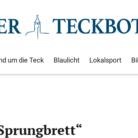
nd um die Teck
Blaulicht
Lokalsport
Bi
 Sprungbrett“