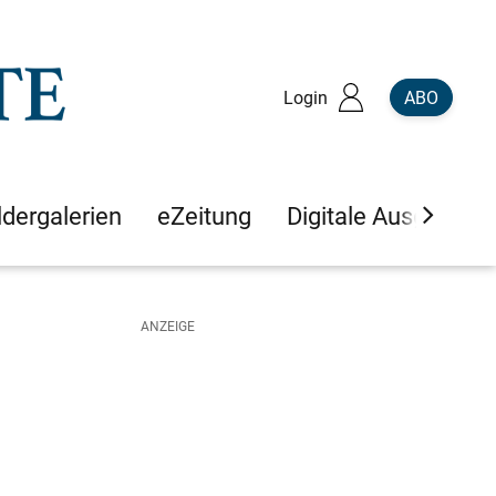
Login
ABO
ldergalerien
eZeitung
Digitale Ausgaben