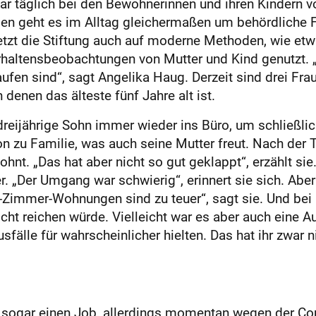
ar täglich bei den Bewohnerinnen und ihren Kindern vo
ngen geht es im Alltag gleichermaßen um behördliche
setzt die Stiftung auch auf moderne Methoden, wie 
haltensbeobachtungen von Mutter und Kind genutzt. 
ufen sind“, sagt Angelika Haug. Derzeit sind drei Fra
 denen das älteste fünf Jahre alt ist.
eijährige Sohn immer wieder ins Büro, um schließlic
on zu Familie, was auch seine Mutter freut. Nach der
hnt. „Das hat aber nicht so gut geklappt“, erzählt sie
 „Der Umgang war schwierig“, erinnert sie sich. Aber
ei-Zimmer-Wohnungen sind zu teuer“, sagt sie. Und be
icht reichen würde. Vielleicht war es aber auch eine A
usfälle für wahrscheinlicher hielten. Das hat ihr zwa
i sogar einen Job, allerdings momentan wegen der Coro