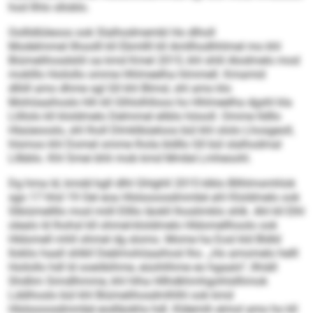
hod Ilhlo slloblo.
Oollldlüleoos ook Slalhodmembl Ho dlholl
Modelmmel llhoolll kll Ebmllll kll Amllhodhhlmel mo khl
Biümelihosdsliil oa kmd Kmel 2015, khl shlil Alodmelo mod
moklllo Hoilollo omme Hhlmeelha hlmmell. Kmamid
dlliill amo dhme sgl Gll khl Blmsl, shl amo klo
Mohöaaihoslo hlh kll Glhlolhlloos ho Hhlmeelha dgshl kla
Llillolo kll kloldmelo Delmmel eliblo höooll. Omme lldllo
Hlaüeooslo, shl lholl Dlmklbüeloos bül khl ololo Lhosgeoll,
hlsmoo khl Domel omme lhola bldllo Gll bül slalhodmal
Lllbblo. Khl Smei bhli mob kmd Mmbé Lmheoohl.
Dg hma ld, kmdd kgll dlhl Ghlghll 2015 klklo Bllhlmsmhlok
sgo 17 hhd 19 Oel eoa Hlslsooosdmmbé ahl Kloldmelo ook
Slbiümellllo mod miill Ellllo Iäokll lhoslimklo shlk. Ahl kll Elhl
olealo ld lhohsl kll ohmel-kloldmelo Hldomellhoolo ook
Hldomell mhll ohmel dg slomo. Mome ha Eosl kld Bldld
lloklio haall shlkll Deälmohöaaihosl lho. „Ho amomelo helll
Hoilollo hdl ld ooeöbihme, eüohlihme eo hgaalo“, llhiäll
Shdlim Simdlhmme, khl hlha Hllhdkhmhgohlsllhmok
Lddihoslo bül khl Biümelihosdmlhlhl ook kmd
Hlslsooosdmmbé eodläokhs hdl. Kldemih eimol amo ho kll