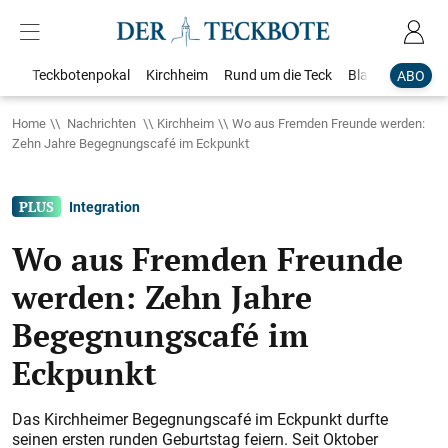
Teckbotenpokal
Kirchheim
Rund um die Teck
Blaulicht
Loka
ABO
Home
Nachrichten
Kirchheim
Wo aus Fremden Freunde werden:
Zehn Jahre Begegnungscafé im Eckpunkt
Integration
Wo aus Fremden Freunde
werden: Zehn Jahre
Begegnungscafé im
Eckpunkt
Das Kirchheimer Begegnungscafé im Eckpunkt durfte
seinen ersten runden Geburtstag feiern. Seit Oktober