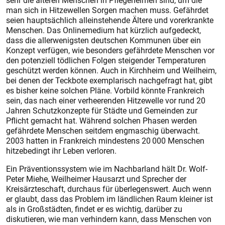
sehr die älteren Menschen in Pflegeheimen sind, um die
man sich in Hitzewellen Sorgen machen muss. Gefährdet
seien hauptsächlich alleinstehende Ältere und vorerkrankte
Menschen. Das Onlinemedium hat kürzlich aufgedeckt,
dass die allerwenigsten deutschen Kommunen über ein
Konzept verfügen, wie besonders gefährdete Menschen vor
den potenziell tödlichen Folgen steigender Temperaturen
geschützt werden können. Auch in Kirchheim und Weilheim,
bei denen der Teckbote exemplarisch nachgefragt hat, gibt
es bisher keine solchen Pläne. Vorbild könnte Frankreich
sein, das nach einer verheerenden Hitzewelle vor rund 20
Jahren Schutzkonzepte für Städte und Gemeinden zur
Pflicht gemacht hat. Während solchen Phasen werden
gefährdete Menschen seitdem engmaschig überwacht.
2003 hatten in Frankreich mindestens 20 000 Menschen
hitzebedingt ihr Leben verloren.
Ein Präventionssystem wie im Nachbarland hält Dr. Wolf-
Peter Miehe, Weilheimer Hausarzt und Sprecher der
Kreisärzteschaft, durchaus für überlegenswert. Auch wenn
er glaubt, dass das Problem im ländlichen Raum kleiner ist
als in Großstädten, findet er es wichtig, darüber zu
diskutieren, wie man verhindern kann, dass Menschen von