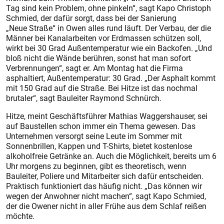
Tag sind kein Problem, ohne pinkeln“, sagt Kapo Christoph
Schmied, der dafür sorgt, dass bei der Sanierung
„Neue Straße“ in Owen alles rund läuft. Der Verbau, der die
Männer bei Kanalarbeiten vor Erdmassen schützen soll,
wirkt bei 30 Grad Außentemperatur wie ein Backofen. „Und
bloß nicht die Wände berühren, sonst hat man sofort
Verbrennungen“, sagt er. Am Montag hat die Firma
asphaltiert, Außentemperatur: 30 Grad. „Der Asphalt kommt
mit 150 Grad auf die Straße. Bei Hitze ist das nochmal
brutaler“, sagt Bauleiter Raymond Schnürch.
Hitze, meint Geschäftsführer Mathias Waggershauser, sei
auf Baustellen schon immer ein Thema gewesen. Das
Unternehmen versorgt seine Leute im Sommer mit
Sonnenbrillen, Kappen und T-Shirts, bietet kostenlose
alkoholfreie Getränke an. Auch die Möglichkeit, bereits um 6
Uhr morgens zu beginnen, gibt es theoretisch, wenn
Bauleiter, Poliere und Mitarbeiter sich dafür entscheiden.
Praktisch funktioniert das häufig nicht. „Das können wir
wegen der Anwohner nicht machen“, sagt Kapo Schmied,
der die Owener nicht in aller Frühe aus dem Schlaf reißen
möchte.