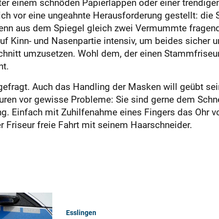
ter einem schnöden Papierlappen oder einer trendige
ch vor eine ungeahnte Herausforderung gestellt: die
enn aus dem Spiegel gleich zwei Vermummte fragend d
 auf Kinn- und Nasenpartie intensiv, um beides sicher 
hnitt umzusetzen. Wohl dem, der einen Stammfriseur 
nt.
tt gefragt. Auch das Handling der Masken will geübt s
risuren vor gewisse Probleme: Sie sind gerne dem Sc
ng. Einfach mit Zuhilfenahme eines Fingers das Ohr v
r Friseur freie Fahrt mit seinem Haarschneider.
Esslingen