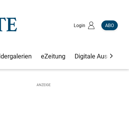
Login
ABO
ldergalerien
eZeitung
Digitale Ausgaben