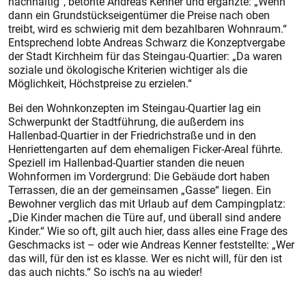
nachhaltig“, betonte Andreas Kenner und ergänzte: „Wenn
dann ein Grundstückseigentümer die Preise nach oben
treibt, wird es schwierig mit dem bezahlbaren Wohnraum.“
Entsprechend lobte Andreas Schwarz die Konzeptvergabe
der Stadt Kirchheim für das Steingau-Quartier: „Da waren
soziale und ökologische Kriterien wichtiger als die
Möglichkeit, Höchstpreise zu erzielen.“
Bei den Wohnkonzepten im Steingau-Quartier lag ein
Schwerpunkt der Stadtführung, die außerdem ins
Hallenbad-Quartier in der Friedrichstraße und in den
Henriettengarten auf dem ehemaligen Ficker-Areal führte.
Speziell im Hallenbad-Quartier standen die neuen
Wohnformen im Vordergrund: Die Gebäude dort haben
Terrassen, die an der gemeinsamen „Gasse“ liegen. Ein
Bewohner verglich das mit Urlaub auf dem Campingplatz:
„Die Kinder machen die Türe auf, und überall sind andere
Kinder.“ Wie so oft, gilt auch hier, dass alles eine Frage des
Geschmacks ist – oder wie Andreas Kenner feststellte: „Wer
das will, für den ist es klasse. Wer es nicht will, für den ist
das auch nichts.“ So isch‘s na au wieder!