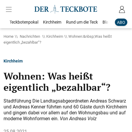
Teckbotenpokal
Kirchheim
Rund um die Teck
Blaulicht
Loka
ABO
Home
Nachrichten
Kirchheim
Wohnen:&nbsp;Was heißt
eigentlich „bezahlbar“?
Kirchheim
Wohnen: Was heißt
eigentlich „bezahlbar“?
Stadtführung Die Landtagsabgeordneten Andreas Schwarz
und Andreas Kenner führten rund 60 Gäste durch Kirchheim
und gingen dabei vor allem auf den Wohnungsbau und auf
moderne Wohnformen ein.
Von Andreas Volz
25.08.2021