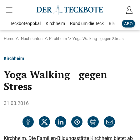
Teckbotenpokal
Kirchheim
Rund um die Teck
Blaulicht
Loka
ABO
Home
Nachrichten
Kirchheim
Yoga Walking gegen Stress
Kirchheim
Yoga Walking gegen
Stress
31.03.2016
Kirchheim. Die Familien-Bildungsstätte Kirchheim bietet ab