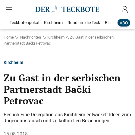
Teckbotenpokal
Kirchheim
Rund um die Teck
Blaulicht
Loka
ABO
Home
Nachrichten
Kirchheim
Zu Gast in der serbischen
Partnerstadt Bački Petrovac
Kirchheim
Zu Gast in der serbischen
Partnerstadt Bački
Petrovac
Besuch Eine Delegation aus Kirchheim entwickelt Ideen zum
Jugendaustausch und zu kulturellen Beziehungen.
15.08.2018