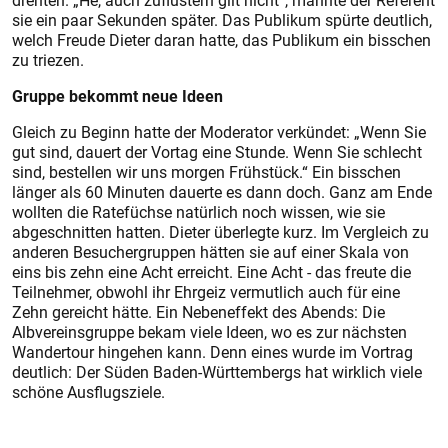
drehten. „He, auch zuflüstern gilt nicht“, mahnte der Referent
sie ein paar Sekunden später. Das Publikum spürte deutlich,
welch Freude Dieter daran hatte, das Publikum ein bisschen
zu triezen.
Gruppe bekommt neue Ideen
Gleich zu Beginn hatte der Moderator verkündet: „Wenn Sie
gut sind, dauert der Vortag eine Stunde. Wenn Sie schlecht
sind, bestellen wir uns morgen Frühstück.“ Ein bisschen
länger als 60 Minuten dauerte es dann doch. Ganz am Ende
wollten die Ratefüchse natürlich noch wissen, wie sie
abgeschnitten hatten. Dieter überlegte kurz. Im Vergleich zu
anderen Besuchergruppen hätten sie auf einer Skala von
eins bis zehn eine Acht erreicht. Eine Acht - das freute die
Teilnehmer, obwohl ihr Ehrgeiz vermutlich auch für eine
Zehn gereicht hätte. Ein Nebeneffekt des Abends: Die
Albvereinsgruppe bekam viele Ideen, wo es zur nächsten
Wandertour hingehen kann. Denn eines wurde im Vortrag
deutlich: Der Süden Baden-Württembergs hat wirklich viele
schöne Ausflugsziele.