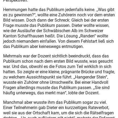
Perspektiven.
Hemmungen hatte das Publikum jedenfalls keine. „Was gibt
es zu gewinnen?“, wollte eine Zuhörerin noch vor dem ersten
Bild wissen. Doch dann der Schreck: Gleich bei der ersten
Frage musste das Publikum passen. Dieter wollte wissen,
wie der Ausläufer der Schwäbischen Alb im Schweizer
Kanton Schaffhausen heißt. Die Lösung „Randen“ wollte
jedoch niemandem einfallen. Von diesem Fehlstart ließ sich
das Publikum aber keineswegs entmutigen.
Mehrmals war der Dozent sichtlich beeindruckt, dass das
Publikum schon nach dem ers­ten Bild wusste, was gesucht
war. Und das, obwohl es die Fotos zum Teil wirklich in sich
hatten. So zeigte er eine kleine, präg­nante Brücke und fragte,
zu welchem Aussichtspunkt sie führt. „Hangender Stein“,
wusste ein Zuhörer ohne Umschweife. Bei einer Handvoll
Fragen allerdings musste das Pub­likum passen. „Sie sind
häufig unterwegs, das merkt man“, lobte der Dozent.
Manchmal aber wusste ihm das Publikum sogar zu viel.
Einer Teilnehmerin gab Dieter ein kurzzeitiges Rateverbot,
weil sie aus der Ortschaft kam, um die sich die Rätselfragen