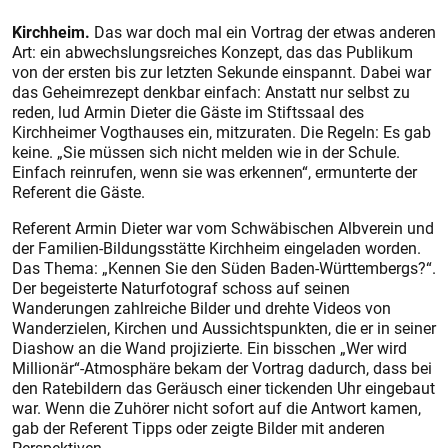
Kirchheim.
Das war doch mal ein Vortrag der etwas anderen
Art: ein abwechslungsreiches Konzept, das das Publikum
von der ersten bis zur letzten Sekunde einspannt. Dabei war
das Geheimrezept denkbar einfach: Anstatt nur selbst zu
reden, lud Armin Dieter die Gäs­te im Stiftssaal des
Kirchheimer Vogthauses ein, mitzuraten. Die Regeln: Es gab
keine. „Sie müssen sich nicht melden wie in der Schule.
Einfach reinrufen, wenn sie was erkennen“, ermunterte der
Referent die Gäste.
Referent Armin Dieter war vom Schwäbischen Albverein und
der Familien-Bildungsstätte Kirchheim eingeladen worden.
Das Thema: „Kennen Sie den Süden Baden-Württembergs?“.
Der begeisterte Naturfotograf schoss auf seinen
Wanderungen zahlreiche Bilder und drehte Videos von
Wanderzielen, Kirchen und Aussichtspunkten, die er in seiner
Diashow an die Wand projizierte. Ein bisschen „Wer wird
Millionär“-Atmosphäre bekam der Vortrag dadurch, dass bei
den Ratebildern das Geräusch einer tickenden Uhr eingebaut
war. Wenn die Zuhörer nicht sofort auf die Antwort kamen,
gab der Referent Tipps oder zeigte Bilder mit anderen