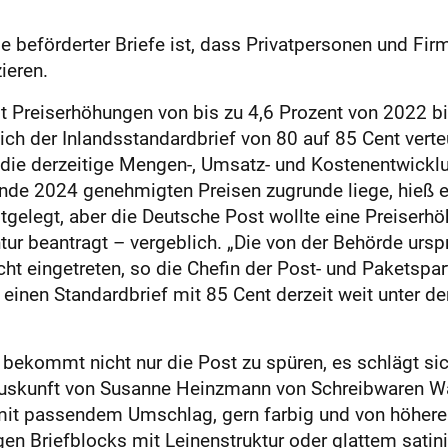
 beförderter Briefe ist, dass Privatpersonen und Fir
ieren.
t Preiserhöhungen von bis zu 4,6 Prozent von 2022 b
sich der Inlandsstandardbrief von 80 auf 85 Cent vert
die derzeitige Mengen-, Umsatz- und Kostenentwickl
Ende 2024 genehmigten Preisen zugrunde liege, hieß 
stgelegt, aber die Deutsche Post wollte eine Preiser
ur beantragt – vergeblich. „Die von der Behörde ursp
ht eingetreten, so die Chefin der Post- und Paketspa
ür einen Standardbrief mit 85 Cent derzeit weit unter
 bekommt nicht nur die Post zu spüren, es schlägt si
uskunft von Susanne Heinzmann von Schreibwaren Wa
it passendem Umschlag, gern farbig und von höherer
gen Briefblocks mit Leinenstruktur oder glattem satin