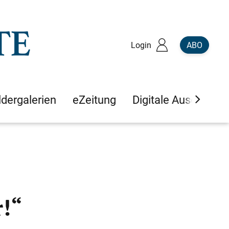
Login
ABO
ldergalerien
eZeitung
Digitale Ausgaben
!“