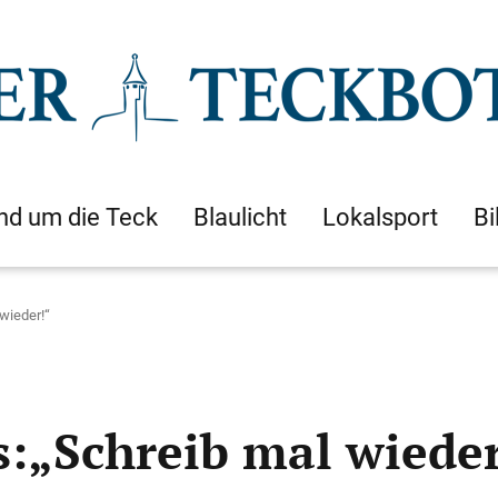
nd um die Teck
Blaulicht
Lokalsport
Bi
wieder!“
s:„Schreib mal wieder