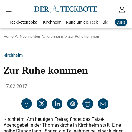
Teckbotenpokal
Kirchheim
Rund um die Teck
Blaulicht
Loka
ABO
Home
Nachrichten
Kirchheim
Zur Ruhe kommen
Kirchheim
Zur Ruhe kommen
17.02.2017
Kirchheim. Am heutigen Freitag findet das Taizé-
Abendgebet in der Thomaskirche in Kirchheim statt. Eine
halbe Stunde lang können die Teilnehmer bei einer kleinen