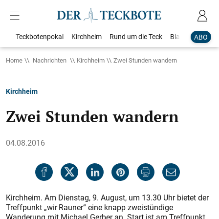
Teckbotenpokal
Kirchheim
Rund um die Teck
Blaulicht
Loka
ABO
Home
Nachrichten
Kirchheim
Zwei Stunden wandern
Kirchheim
Zwei Stunden wandern
04.08.2016
Kirchheim. Am Dienstag, 9. August, um 13.30 Uhr bietet der
Treffpunkt „wir Rauner“ eine knapp zweistündige
Wanderung mit Michael Gerber an. Start ist am Treffpunkt