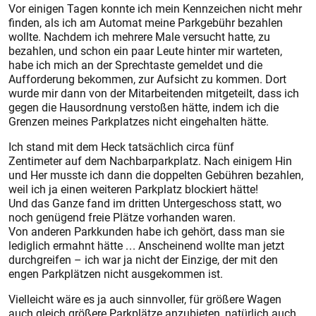
Vor einigen Tagen konnte ich mein Kennzeichen nicht mehr
finden, als ich am Automat meine Parkgebühr bezahlen
wollte. Nachdem ich mehrere Male versucht hatte, zu
bezahlen, und schon ein paar Leute hinter mir warteten,
habe ich mich an der Sprechtaste gemeldet und die
Aufforderung bekommen, zur Aufsicht zu kommen. Dort
wurde mir dann von der Mitarbeitenden mitgeteilt, dass ich
gegen die Hausordnung verstoßen hätte, indem ich die
Grenzen meines Parkplatzes nicht eingehalten hätte.
Ich stand mit dem Heck tatsächlich circa fünf
Zentimeter auf dem Nachbarparkplatz. Nach einigem Hin
und Her musste ich dann die doppelten Gebühren bezahlen,
weil ich ja einen weiteren Parkplatz blockiert hätte!
Und das Ganze fand im dritten Untergeschoss statt, wo
noch genügend freie Plätze vorhanden waren.
Von anderen Parkkunden habe ich gehört, dass man sie
lediglich ermahnt hätte . . . Anscheinend wollte man jetzt
durchgreifen – ich war ja nicht der Einzige, der mit den
engen Parkplätzen nicht ausgekommen ist.
Vielleicht wäre es ja auch sinnvoller, für größere Wagen
auch gleich größere Parkplätze anzubieten, natürlich auch