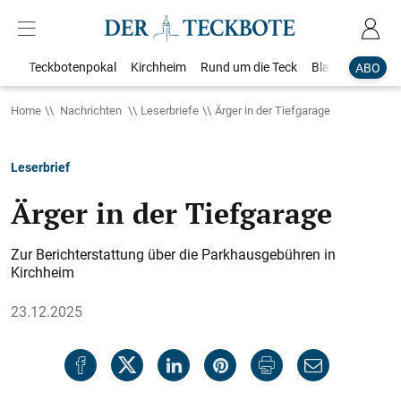
Teckbotenpokal
Kirchheim
Rund um die Teck
Blaulicht
Loka
ABO
Home
Nachrichten
Leserbriefe
Ärger in der Tiefgarage
Leserbrief
Ärger in der Tiefgarage
Zur Berichterstattung über die Parkhausgebühren in
Kirchheim
23.12.2025