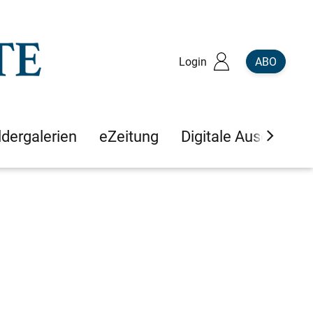
Login
ABO
ldergalerien
eZeitung
Digitale Ausgaben