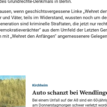
es Grundrechte-Denkmals in Berlin.
Grausen, wenn geschichtsvergessene Linke „Wehret den
r und Väter, teils im Widerstand, wussten noch um d
Generation sind kriminelle Straftaten, die jetzt nur re
Demokratieverächter“ aus dem Umfeld der Letzten Gene
en mit „Wehret den Anfängen“ angemessenere Gelegen
Kirchheim
Auto schanzt bei Wendlinge
Bei einem Unfall auf der A 8 sind ein 60-jähr
am Donnerstagmorgen schwer verletzt word