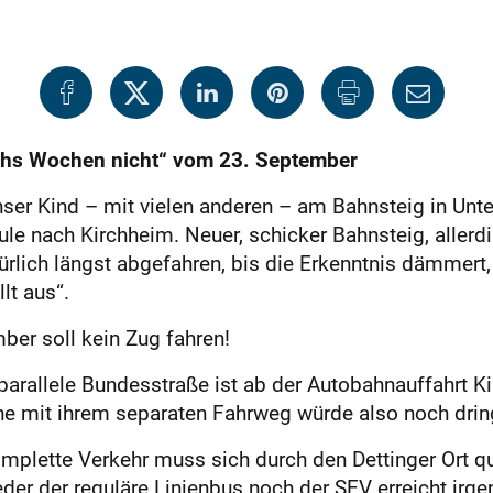
echs Wochen nicht“ vom 23. September
er Kind – mit vielen anderen – am Bahnsteig in Unte
le nach Kirchheim. Neuer, schicker Bahnsteig, allerdi
ürlich längst abgefahren, bis die Erkenntnis dämmert
lt aus“.
ber soll kein Zug fahren!
arallele Bundesstraße ist ab der Autobahnauffahrt 
ene mit ihrem separaten Fahrweg würde also noch drin
mplette Verkehr muss sich durch den Dettinger Ort quä
eder der reguläre Linienbus noch der SEV erreicht irg