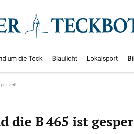
nd um die Teck
Blaulicht
Lokalsport
Bi
t gesperrt!
d die B 465 ist gesper