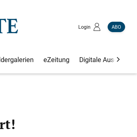
Login
ABO
ldergalerien
eZeitung
Digitale Ausgaben
rt!