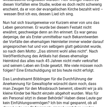
diesen Vorfällen eine Studie, wobei es doch recht schwierig
erscheint, da er von der evangelischen Kirche bezahlt wird –
wessen Brot ich ess, dessen Lied ich sing.
Nun hat sich traurigerweise vor Kurzem einer von uns das
Leben genommen. Er wurde bei diesem Festakt nicht
erwähnt, geschweige denn an ihn erinnert. Es war genau
derjenige, der als Erster unmittelbar nach Bekanntwerden
der Vorfälle den ehemaligen Heimleiter immer wieder darauf
angesprochen hat und von selbigem glatt gebürstet wurde,
so nach dem Motto: „Das stimmt wohl alles nicht“. Nach
Veröffentlichung des Artikels hat dieses ehemalige
Heimkind das alles nach 45 Jahren nicht mehr verkraftet
und seinem Leben ein Ende gesetzt. Wie viele müssen noch
folgen? Eine Entschuldigung ist bis heute nicht erfolgt.
Das Landratsamt Böblingen für die Durchführung der
Anerkennung für Gewaltopfer wünscht dann noch, dass
man Zeugen für den Missbrauch benennt, obwohl wir ja als
kleine Kinder bei Nacht einzeln abgeholt wurden. Was für
ein Personal sitzt in dieser Behörde? Haben diese Leute gar
kein Einfühlungsvermögen? Ich bin mal gespannt, ob all