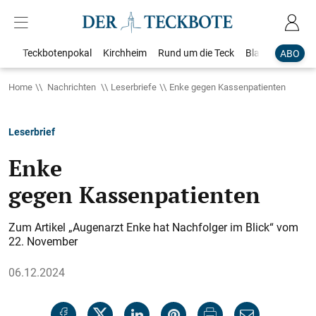
Teckbotenpokal
Kirchheim
Rund um die Teck
Blaulicht
Loka
ABO
Home
Nachrichten
Leserbriefe
Enke gegen Kassenpatienten
Leserbrief
Enke
gegen Kassenpatienten
Zum Artikel „Augenarzt Enke hat Nachfolger im Blick“ vom
22. November
06.12.2024