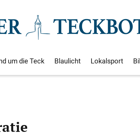
nd um die Teck
Blaulicht
Lokalsport
Bi
atie