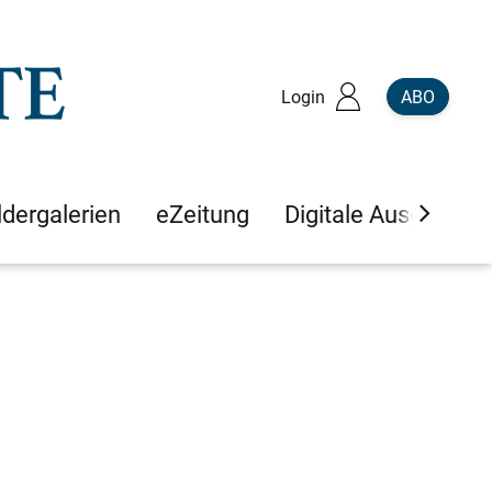
Login
ABO
ldergalerien
eZeitung
Digitale Ausgaben