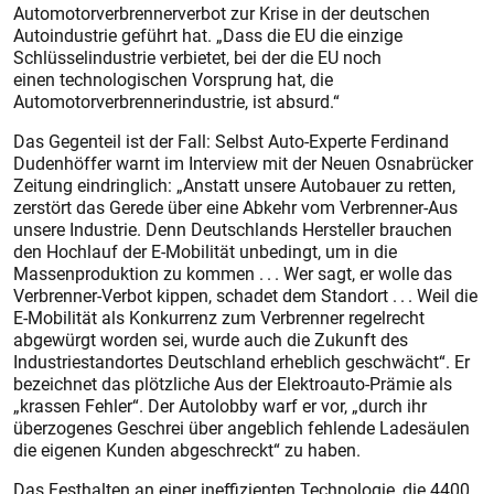
Automotorverbrennerverbot zur Krise in der deutschen
Autoindustrie geführt hat. „Dass die EU die einzige
Schlüsselindustrie verbietet, bei der die EU noch
einen technologischen Vorsprung hat, die
Automotorverbrennerindustrie, ist absurd.“
Das Gegenteil ist der Fall: Selbst Auto-Experte Ferdinand
Dudenhöffer warnt im Interview mit der Neuen Osnabrücker
Zeitung eindringlich: „Anstatt unsere Autobauer zu retten,
zerstört das Gerede über eine Abkehr vom Verbrenner-Aus
unsere Industrie. Denn Deutschlands Hersteller brauchen
den Hochlauf der E-Mobilität unbedingt, um in die
Massenproduktion zu kommen . . . Wer sagt, er wolle das
Verbrenner-Verbot kippen, schadet dem Standort . . . Weil die
E-Mobilität als Konkurrenz zum Verbrenner regelrecht
abgewürgt worden sei, wurde auch die Zukunft des
Industriestandortes Deutschland erheblich geschwächt“. Er
bezeichnet das plötzliche Aus der Elektroauto-Prämie als
„krassen Fehler“. Der Autolobby warf er vor, „durch ihr
überzogenes Geschrei über angeblich fehlende Ladesäulen
die eigenen Kunden abgeschreckt“ zu haben.
Das Festhalten an einer ineffizienten Technologie, die 4400