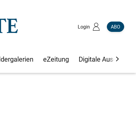
Login
ABO
ldergalerien
eZeitung
Digitale Ausgaben