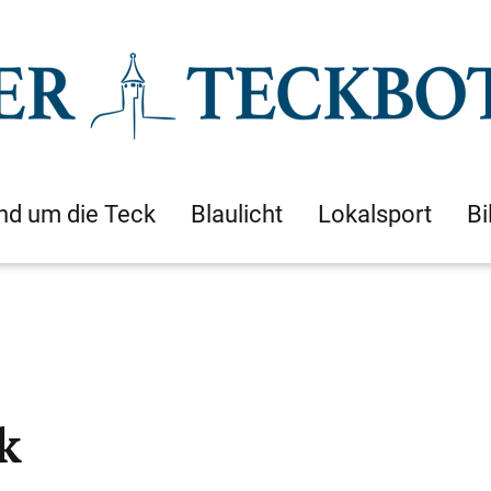
nd um die Teck
Blaulicht
Lokalsport
Bi
k