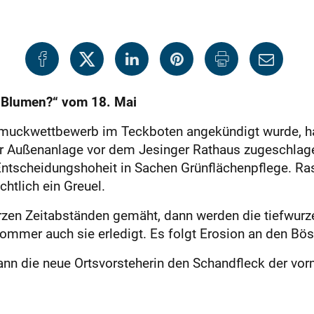
n Blumen?“ vom 18. Mai
hmuckwettbewerb im Teckboten angekündigt wurde, 
der Außenanlage vor dem Jesinger Rathaus zugeschlag
 Entscheidungshoheit in Sachen Grünflächenpflege. Ras
chtlich ein Greuel.
urzen Zeitabständen gemäht, dann werden die tiefwurze
 Sommer auch sie erledigt. Es folgt Erosion an den Bö
nn die neue Ortsvorsteherin den Schandfleck der vo