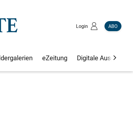
Login
ABO
ldergalerien
eZeitung
Digitale Ausgaben