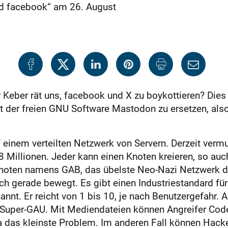
und facebook“ am 26. August
 Keber rät uns, facebook und X zu boykottieren? Die
der freien GNU Software Mastodon zu ersetzen, also ‚to
einem verteilten Netzwerk von Servern. Derzeit vermu
68 Millionen. Jeder kann einen Knoten kreieren, so au
 Knoten namens GAB, das übelste Neo-Nazi Netzwerk 
ch gerade bewegt. Es gibt einen Industriestandard fü
nannt. Er reicht von 1 bis 10, je nach Benutzergefahr
in Super-GAU. Mit Mediendateien können Angreifer Cod
 da das kleinste Problem. Im anderen Fall können Hac