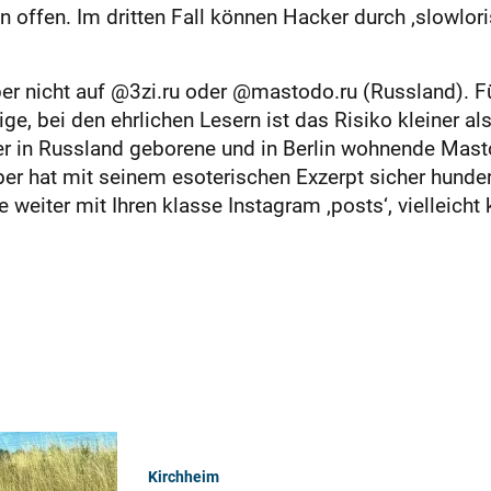
offen. Im dritten Fall können Hacker durch ‚slowloris
ber nicht auf @3zi.ru oder @mastodo.ru (Russland). Für
e, bei den ehrlichen Lesern ist das Risiko kleiner al
der in Russland geborene und in Berlin wohnende Ma
eber hat mit seinem esoterischen Exzerpt sicher hunde
Sie weiter mit Ihren klasse Instagram ‚posts‘, viellei
Kirchheim