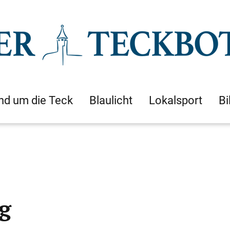
nd um die Teck
Blaulicht
Lokalsport
Bi
g