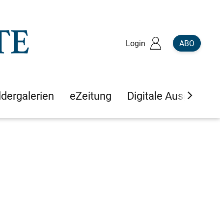
Login
ABO
ldergalerien
eZeitung
Digitale Ausgaben