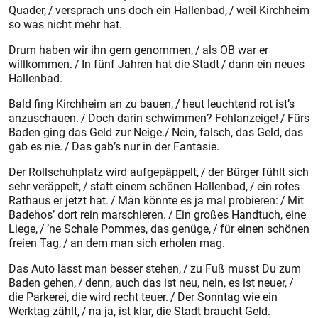
Quader, / versprach uns doch ein Hallenbad, / weil Kirchheim
so was nicht mehr hat.
Drum haben wir ihn gern genommen, / als OB war er
willkommen. / In fünf Jahren hat die Stadt / dann ein neues
Hallenbad.
Bald fing Kirchheim an zu bauen, / heut leuchtend rot ist’s
anzuschauen. / Doch darin schwimmen? Fehlanzeige! / Fürs
Baden ging das Geld zur Neige./ Nein, falsch, das Geld, das
gab es nie. / Das gab’s nur in der Fantasie.
Der Rollschuhplatz wird aufgepäppelt, / der Bürger fühlt sich
sehr veräppelt, / statt einem schönen Hallenbad, / ein rotes
Rathaus er jetzt hat. / Man könnte es ja mal probieren: / Mit
Badehos’ dort rein marschieren. / Ein großes Handtuch, eine
Liege, / ’ne Schale Pommes, das genüge, / für einen schönen
freien Tag, / an dem man sich erholen mag.
Das Auto lässt man besser stehen, / zu Fuß musst Du zum
Baden gehen, / denn, auch das ist neu, nein, es ist neuer, /
die Parkerei, die wird recht teuer. / Der Sonntag wie ein
Werktag zählt, / na ja, ist klar, die Stadt braucht Geld.