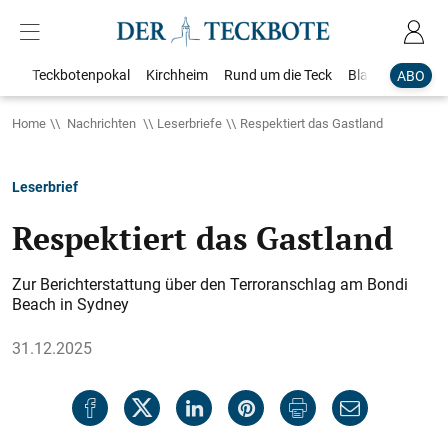
Teckbotenpokal
Kirchheim
Rund um die Teck
Blaulicht
Loka
ABO
Home
Nachrichten
Leserbriefe
Respektiert das Gastland
Leserbrief
Respektiert das Gastland
Zur Berichterstattung über den Terroranschlag am Bondi
Beach in Sydney
31.12.2025