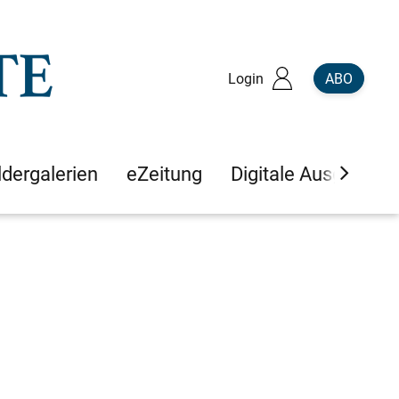
Login
ABO
ldergalerien
eZeitung
Digitale Ausgaben