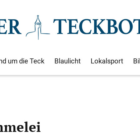
nd um die Teck
Blaulicht
Lokalsport
Bi
mmelei