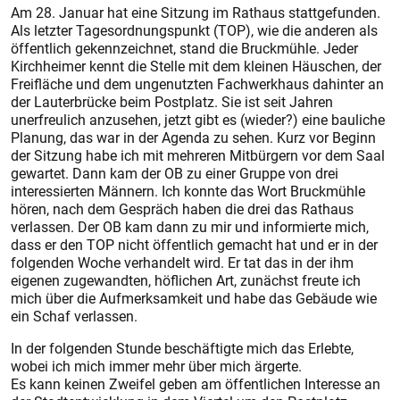
Am 28. Januar hat eine Sitzung im Rathaus stattgefunden.
Als letzter Tagesordnungspunkt (TOP), wie die anderen als
öffentlich gekennzeichnet, stand die Bruckmühle. Jeder
Kirchheimer kennt die Stelle mit dem kleinen Häuschen, der
Freifläche und dem ungenutzten Fachwerkhaus dahinter an
der Lauterbrücke beim Postplatz. Sie ist seit Jahren
unerfreulich anzusehen, jetzt gibt es (wieder?) eine bauliche
Planung, das war in der Agenda zu sehen. Kurz vor Beginn
der Sitzung habe ich mit mehreren Mitbürgern vor dem Saal
gewartet. Dann kam der OB zu einer Gruppe von drei
interessierten Männern. Ich konnte das Wort Bruckmühle
hören, nach dem Gespräch haben die drei das Rathaus
verlassen. Der OB kam dann zu mir und informierte mich,
dass er den TOP nicht öffentlich gemacht hat und er in der
folgenden Woche verhandelt wird. Er tat das in der ihm
eigenen zugewandten, höflichen Art, zunächst freute ich
mich über die Aufmerksamkeit und habe das Gebäude wie
ein Schaf verlassen.
In der folgenden Stunde beschäftigte mich das Erlebte,
wobei ich mich immer mehr über mich ärgerte.
Es kann keinen Zweifel geben am öffentlichen Interesse an