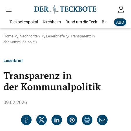
Teckbotenpokal
Kirchheim
Rund um die Teck
Blaulicht
Loka
ABO
Home
Nachrichten
Leserbriefe
Transparenz in
der Kommunalpolitik
Leserbrief
Transparenz in
der Kommunalpolitik
09.02.2026