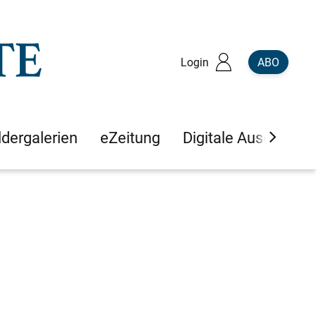
Login
ABO
ldergalerien
eZeitung
Digitale Ausgaben