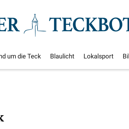
nd um die Teck
Blaulicht
Lokalsport
Bi
k