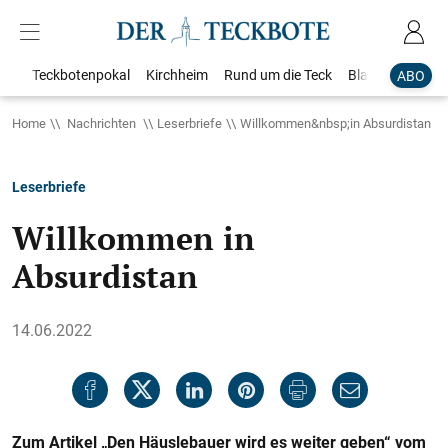
Teckbotenpokal
Kirchheim
Rund um die Teck
Blaulicht
Loka
ABO
Home
Nachrichten
Leserbriefe
Willkommen&nbsp;in Absurdistan
Leserbriefe
Willkommen in
Absurdistan
14.06.2022
Zum Artikel „Den Häuslebauer wird es weiter geben“ vom