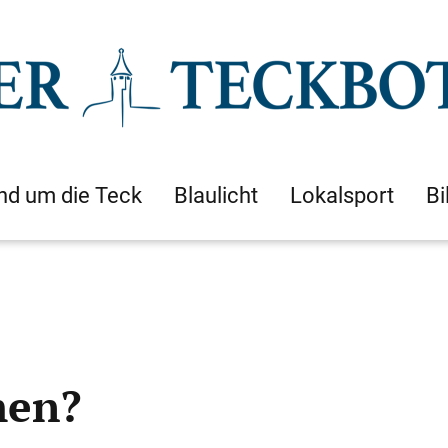
nd um die Teck
Blaulicht
Lokalsport
Bi
hen?