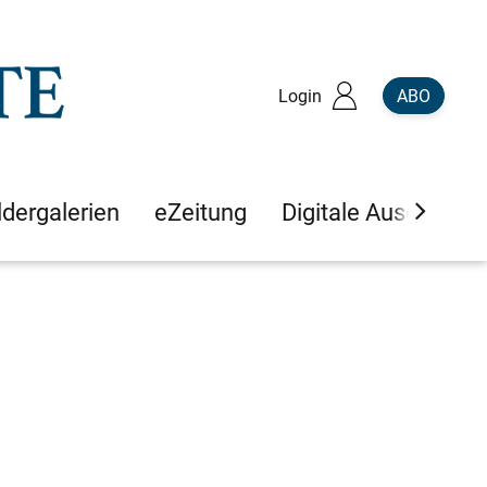
Login
ABO
ldergalerien
eZeitung
Digitale Ausgaben