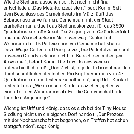
Wie die Siedlung aussehen soll, ist noch nicht final
entschieden. „Das Meta-Konzept steht“, sagt König. Seit
dem Beschluss des Gemeinderats im März läuft
das
Bebauungsplanverfahren. Gemeinsam mit der Stadt
erarbeite man aktuell das Siedlungskonzept für das 3500
Quadratmeter große Areal. Der Zugang zum Gelände erfolgt
über die Wendefläche im Narzissenweg. Geplant ist
Wohnraum für 15 Parteien und ein Gemeinschaftshaus.
Dazu Wege, Gärten und Parkplätze. „Die Parkplätze sind auf
unserem Grundstück und nicht im Bereich der bisherigen
Anwohner“, betont König. Die Tiny Houses werden
unterschiedlich groß. „Das Ziel ist, in jeder Lebensphase den
durchschnittlichen deutschen Pro-Kopf-Verbrauch von 47
Quadratmetern mindestens zu halbieren“, sagt Urff. Konkret
bedeutet das: „Wenn unsere Kinder ausziehen, geben wir
einen Teil des Wohnraums ab. Für die Gemeinschaft oder
für ältere Angehörige.“
Wichtig ist Urff und König, dass es sich bei der Tiny-House-
Siedlung nicht um ein eigenes Dorf handelt. „Der Prozess
mit der Nachbarschaft hat begonnen, ein Treffen hat schon
stattgefunden“, sagt König.