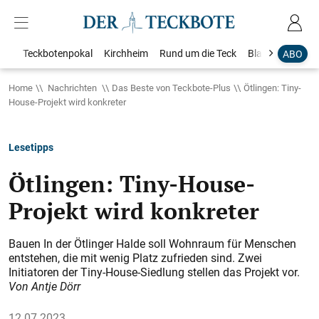
Teckbotenpokal
Kirchheim
Rund um die Teck
Blaulicht
Loka
ABO
Home
Nachrichten
Das Beste von Teckbote-Plus
Ötlingen: Tiny-
House-Projekt wird konkreter
Lesetipps
Ötlingen: Tiny-House-
Projekt wird konkreter
Bauen In der Ötlinger Halde soll Wohnraum für Menschen
entstehen, die mit wenig Platz zufrieden sind. Zwei
Initiatoren der Tiny-House-Siedlung stellen das Projekt vor.
Von Antje Dörr
12.07.2023