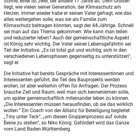
Söhne, einer ist zwei, der andere 17 Jahre alt. Dem Großen
liegt, wie vielen seiner Generation, der Klimaschutz am
Herzen. Immer wieder habe er seinen Vater gefragt, wie das
alles weitergehen solle, was sie als Familie zum
Klimaschutz beitragen könnten, sagt der 44-Jährige. Schnell
sei man auf das Thema gekommen: Wie kann man teilen
und reduzierter leben? Auch der gemeinschaftliche Aspekt
ist König sehr wichtig. Der Vater seiner Lebensgefährtin sei
Teil der Initiative. „Es ist total gut und wichtig, sich in den
verschiedenen Lebensphasen gegenseitig zu unterstützen“,
sagt er.
Die Initiative hat bereits Gespräche mit Interessentinnen und
Interessenten geführt, die Teil des Bauprojekts werden
wollen, ist aber weiterhin offen für Anfragen. Der Prozess
brauche Zeit und Raum, weil man sich kennenlernen solle,
um später gemeinschaftlich miteinander leben zu können.
„Die Interessenten müssen herausfinden, ob sie das wirklich
wollen.“ Ein Coach von der Allianz für Beteiligung begleitet
„Tiny unter Teck“, „um diesen Gruppenprozess auf solide
Beine zu stellen“, so Niko König. Gefördert wird das Ganze
vom Land Baden-Württemberg.