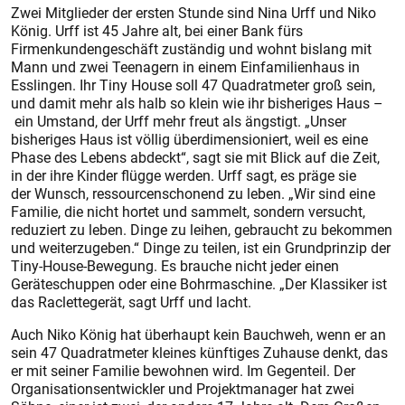
Zwei Mitglieder der ersten Stunde sind Nina Urff und Niko
König. Urff ist 45 Jahre alt, bei einer Bank fürs
Firmenkundengeschäft zuständig und wohnt bislang mit
Mann und zwei Teenagern in einem Einfamilienhaus in
Esslingen. Ihr Tiny House soll 47 Quadratmeter groß sein,
und damit mehr als halb so klein wie ihr bisheriges Haus –
ein Umstand, der Urff mehr freut als ängstigt. „Unser
bisheriges Haus ist völlig überdimensioniert, weil es eine
Phase des Lebens abdeckt“, sagt sie mit Blick auf die Zeit,
in der ihre Kinder flügge werden. Urff sagt, es präge sie
der Wunsch, ressourcenschonend zu leben. „Wir sind eine
Familie, die nicht hortet und sammelt, sondern versucht,
reduziert zu leben. Dinge zu leihen, gebraucht zu bekommen
und weiterzugeben.“ Dinge zu teilen, ist ein Grundprinzip der
Tiny-House-Bewegung. Es brauche nicht jeder einen
Geräteschuppen oder eine Bohrmaschine. „Der Klassiker ist
das Raclettegerät, sagt Urff und lacht.
Auch Niko König hat überhaupt kein Bauchweh, wenn er an
sein 47 Quadratmeter kleines künftiges Zuhause denkt, das
er mit seiner Familie bewohnen wird. Im Gegenteil. Der
Organisationsentwickler und Projektmanager hat zwei