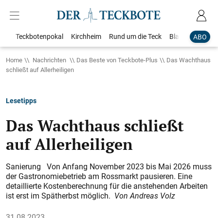
Teckbotenpokal
Kirchheim
Rund um die Teck
Blaulicht
Loka
ABO
Home
Nachrichten
Das Beste von Teckbote-Plus
Das Wachthaus
schließt auf Allerheiligen
Lesetipps
Das Wachthaus schließt
auf Allerheiligen
Sanierung Von Anfang November 2023 bis Mai 2026 muss
der Gastronomiebetrieb am Rossmarkt pausieren. Eine
detaillierte Kostenberechnung für die anstehenden Arbeiten
ist erst im Spätherbst möglich.
Von Andreas Volz
31.08.2023