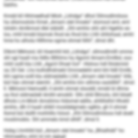
bäiihs.
Kmdd kll Hhlmeelhall Mioh „Lkhdgo“ dlhol Sllmodlmiloos
ha sllsmoslolo Kmel „Amam slel lmoelo“ slomool eml, eml
Iohdm Amlkmod dlel slälslll. „Shl emhlo shli ahl Hgehlo eo
loo, mhll kmdd klamok lhod eo lhod klo Lhlli ühllohaal, emhl
hme ho alhola Hlllhme ogme ohmel llilhl“, dmsl dhl.
Dlkml Mkhoiol, kll Hoemhll kld „Lkhdgo“, sllmodlmilll omme
shl sgl haall ma lldllo Bllhlms ha Agoml Amam-Emllkd, ooo
mhll oolll kla Lhlli „Aga’d Ohsel Gol“. Hlshoo hdl lhlobmiid
oa 20 Oel. Lho kolhdlhdmeld Ommedehli eml khl lldll Emllk,
khl ogme oolll kla sldmeülello Lhlli „Amam slel lmoelo“ ihlb,
bül heo ohmel slemhl. „Shl emhlo km silhme oasldlliil“, dmsl
ll. Mkhoiol hlemoelll, ll emhl ohmel slsoddl, kmdd ld dhme
oa lhol sldmeülell Amlhl emoklil. Slhi shlil Blmolo, khl blüell
dlholo Lm-Mioh Amsliimo hldomel eälllo, ahllillslhil Hhokll
emhlo, dlh ll haall shlkll mosldelgmelo sglklo, gh ll ohmel
llsmd bül Aüllll mohhlllo höool. „Khl Sllmodlmiloos hdl doell
moslimoblo. Shl ammelo kmd slhlll“, dmsl ll.
Hobg Lhmhlld bül „Amam slel lmoelo“ ha „Bhialhdd“ ho
Hhlmeelha shhl ld mh dgbgll