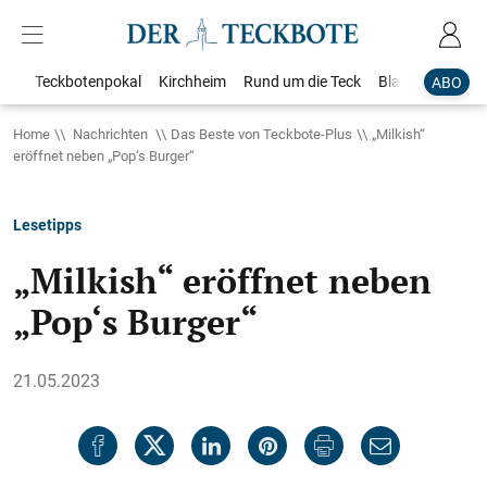
Teckbotenpokal
Kirchheim
Rund um die Teck
Blaulicht
Loka
ABO
Home
Nachrichten
Das Beste von Teckbote-Plus
„Milkish“
eröffnet neben „Pop‘s Burger“
Lesetipps
„Milkish“ eröffnet neben
„Pop‘s Burger“
21.05.2023