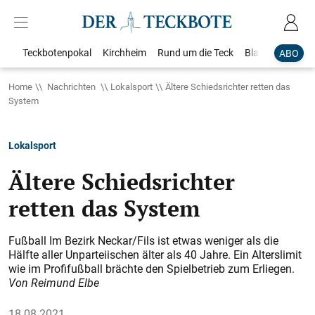
Teckbotenpokal
Kirchheim
Rund um die Teck
Blaulicht
Loka
ABO
Home
Nachrichten
Lokalsport
Ältere Schiedsrichter retten das
System
Lokalsport
Ältere Schiedsrichter
retten das System
Fußball Im Bezirk Neckar/Fils ist etwas weniger als die
Hälfte aller Unparteiischen älter als 40 Jahre. Ein Alterslimit
wie im Profifußball brächte den Spielbetrieb zum Erliegen.
Von Reimund Elbe
18.08.2021