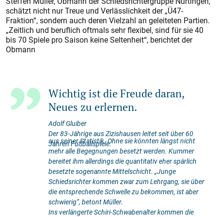
Steffen Müller, Obmann der Schiedsrichtergruppe Nürtingen,
schätzt nicht nur Treue und Verlässlichkeit der „Ü47-
Fraktion“, sondern auch deren Vielzahl an geleiteten Partien.
„Zeitlich und beruflich oftmals sehr flexibel, sind für sie 40
bis 70 Spiele pro Saison keine Seltenheit“, berichtet der
Obmann
Wichtig ist die Freude daran,
Neues zu erlernen.
Adolf Gluiber
Der 83-Jährige aus Zizishausen leitet seit über 60
aus seiner Statistik. Ohne sie könnten längst nicht
Jahren Fußballspiele.
mehr alle Begegnungen besetzt werden. Kummer
bereitet ihm allerdings die quantitativ eher spärlich
besetzte sogenannte Mittelschicht. „Junge
Schiedsrichter kommen zwar zum Lehrgang, sie über
die entsprechende Schwelle zu bekommen, ist aber
schwierig“, betont Müller.
Ins verlängerte Schiri-Schwabenalter kommen die