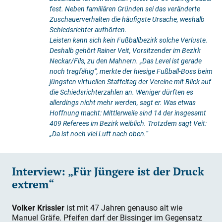
fest. Neben familiären Gründen sei das veränderte
Zuschauerverhalten die häufigste Ursache, weshalb
Schiedsrichter aufhörten.
Leisten kann sich kein Fußballbezirk solche Verluste.
Deshalb gehört Rainer Veit, Vorsitzender im Bezirk
Neckar/Fils, zu den Mahnern. „Das Level ist gerade
noch tragfähig“, merkte der hiesige Fußball-Boss beim
jüngsten virtuellen Staffeltag der Vereine mit Blick auf
die Schiedsrichterzahlen an. Weniger dürften es
allerdings nicht mehr werden, sagt er. Was etwas
Hoffnung macht: Mittlerweile sind 14 der insgesamt
409 Referees im Bezirk weiblich. Trotzdem sagt Veit:
„Da ist noch viel Luft nach oben.“
Interview: „Für Jüngere ist der Druck
extrem“
Volker Krissler
ist mit 47 Jahren genauso alt wie
Manuel Gräfe. Pfeifen darf der Bissinger im Gegensatz