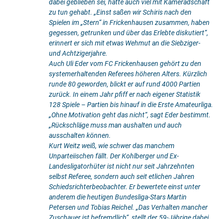
dabei geblieben sei, hätte auch viel mit Kameradschaft
zu tun gehabt. „Einst saßen wir Schiris nach den
Spielen im „Stern“ in Frickenhausen zusammen, haben
gegessen, getrunken und über das Erlebte diskutiert“,
erinnert er sich mit etwas Wehmut an die Siebziger-
und Achtzigerjahre.
Auch Uli Eder vom FC Frickenhausen gehört zu den
systemerhaltenden Referees höheren Alters. Kürzlich
runde 80 geworden, blickt er auf rund 4000 Partien
zurück. In einem Jahr pfiff er nach eigener Statistik
128 Spiele – Partien bis hinauf in die Erste Amateurliga.
„Ohne Motivation geht das nicht“, sagt Eder bestimmt.
„Rückschläge muss man aushalten und auch
ausschalten können.
Kurt Weitz weiß, wie schwer das manchem
Unparteiischen fällt. Der Kohlberger und Ex-
Landesligatorhüter ist nicht nur seit Jah
rzehnten
selbst Referee, sondern auch seit etlichen Jahren
Schiedsrichterbeobachter. Er bewertete einst unter
anderem die heutigen Bundesliga-Stars Martin
Petersen und Tobias Reichel. „Das Verhalten mancher
Zuschauer ist befremdlich“, stellt der 59-Jährige dabei