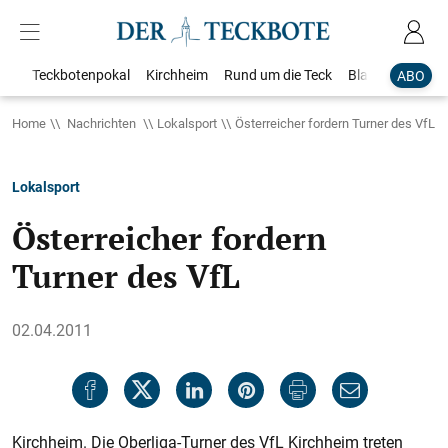
Teckbotenpokal
Kirchheim
Rund um die Teck
Blaulicht
Loka
ABO
Home
Nachrichten
Lokalsport
Österreicher fordern Turner des VfL
Lokalsport
Österreicher fordern
Turner des VfL
02.04.2011
Kirchheim. Die Oberliga-Turner des VfL Kirchheim treten