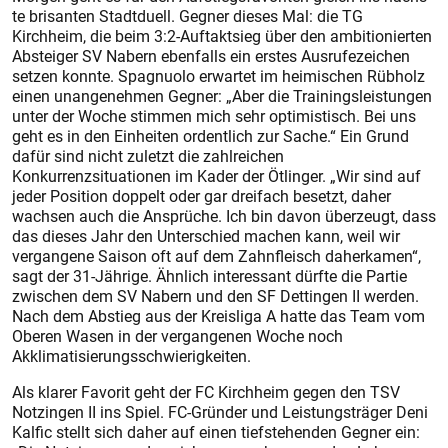
te brisanten Stadtduell. Gegner dieses Mal: die TG
Kirchheim, die beim 3:2-Auftaktsieg über den ambitionierten
Absteiger SV Nabern ebenfalls ein erstes Ausrufezeichen
setzen konnte. Spagnuolo erwartet im heimischen Rübholz
einen unangenehmen Gegner: „Aber die Trainingsleistungen
unter der Woche stimmen mich sehr optimistisch. Bei uns
geht es in den Einheiten ordentlich zur Sache.“ Ein Grund
dafür sind nicht zuletzt die zahlreichen
Konkurrenzsituationen im Kader der Ötlinger. „Wir sind auf
jeder Position doppelt oder gar dreifach besetzt, daher
wachsen auch die Ansprüche. Ich bin davon überzeugt, dass
das dieses Jahr den Unterschied machen kann, weil wir
vergangene Saison oft auf dem Zahnfleisch daherkamen“,
sagt der 31-Jährige. Ähnlich interessant dürfte die Partie
zwischen dem SV Nabern und den SF Dettingen II werden.
Nach dem Abstieg aus der Kreisliga A hatte das Team vom
Oberen Wasen in der vergangenen Woche noch
Akklimatisierungsschwierigkeiten.
Als klarer Favorit geht der FC Kirchheim gegen den TSV
Notzingen II ins Spiel. FC-Gründer und Leistungsträger Deni
Kalfic stellt sich daher auf einen tiefstehenden Gegner ein: