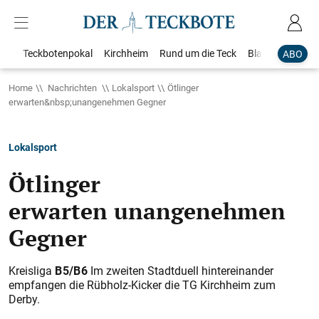
Teckbotenpokal
Kirchheim
Rund um die Teck
Blaulicht
Loka
ABO
Home
Nachrichten
Lokalsport
Ötlinger
erwarten&nbsp;unangenehmen Gegner
Lokalsport
Ötlinger
erwarten unangenehmen
Gegner
Kreisliga
B 5/B 6
Im zweiten Stadtduell hintereinander
empfangen die Rübholz-Kicker die TG Kirchheim zum
Derby.