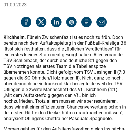
01.09.2023
Kirchheim
. Für ein Zwischenfazit ist es noch zu früh. Doch
bereits nach dem Auftaktspieltag in der Fußball-Kreisliga B 6
lässt sich festhalten, dass die „üblichen Verdächtigen“ für
ein erstes kleines Statement gesorgt haben. Allen voran der
TSV Schlierbach, der durch das deutliche 8:1 gegen den
TSV Notzingen als erstes Team die Tabellenspitze
übernehmen konnte. Dicht gefolgt vom TSV Jesingen II (7:0
gegen die SG Ohmden/Holzmaden II). Nicht ganz so hoch,
aber dennoch beeindruckend klar besiegte derweil der TSV
Ötlingen die zweite Mannschaft des VfL Kirchheim (4:1).
„Mit dem Auftakterfolg gegen den VfL bin ich
hochzufrieden. Trotz allem müssen wir aber resümieren,
dass wir mit einer effizienteren Chancenverwertung schon in
der ersten Hälfte den Deckel hätten draufmachen müssen“,
analysiert Ötlingens Cheftrainer Pasquale Spagnuolo.
Morgen geht es für den Aufstiegsfavoriten gleich ins nächs­