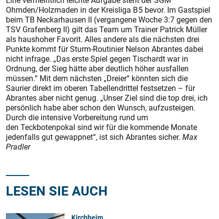
Eine vermeintlich leichte Aufgabe steht der SGM
Ohmden/Holzmaden in der Kreisliga B 5 bevor. Im Gastspiel
beim TB Neckarhausen II (vergangene Woche 3:7 gegen den
TSV Grafenberg II) gilt das Team um Trainer Patrick Müller
als haushoher Favorit. Alles andere als die nächsten drei
Punkte kommt für Sturm-Routinier Nelson Abrantes dabei
nicht infrage. „Das erste Spiel gegen Tischardt war in
Ordnung, der Sieg hätte aber deutlich höher ausfallen
müssen.“ Mit dem nächsten „Dreier“ könnten sich die
Saurier direkt im oberen Tabellendrittel festsetzen – für
Abrantes aber nicht genug. „Unser Ziel sind die top drei, ich
persönlich habe aber schon den Wunsch, aufzusteigen.
Durch die intensive Vorbereitung rund um
den Teckbotenpokal sind wir für die kommende Monate
jedenfalls gut gewappnet“, ist sich Abrantes sicher.
Max
Pradler
LESEN SIE AUCH
Kirchheim