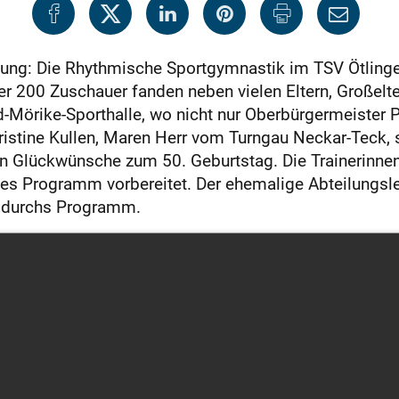
ilung: Die Rhythmische Sportgymnastik im TSV Ötlinge
ber 200 Zuschauer fanden neben vielen Eltern, Großelt
-Mörike-Sporthalle, wo nicht nur Oberbürgermeister 
ristine Kullen, Maren Herr vom Turngau Neckar-Teck,
n Glückwünsche zum 50. Geburtstag. Die Trainerinnen 
s Programm vorbereitet. Der ehemalige Abteilungsleite
n durchs Programm.