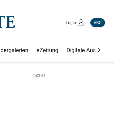
Login
ABO
ldergalerien
eZeitung
Digitale Ausgaben