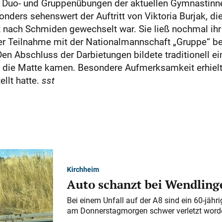
, Duo- und Gruppenübungen der aktuellen Gymnastinnen,
ers sehenswert der Auftritt von Viktoria Burjak, die
 nach Schmiden gewechselt war. Sie ließ nochmal ihr 
der Teilnahme mit der Nationalmannschaft „Gruppe“ b
Den Abschluss der Darbietungen bildete traditionell 
 die Matte kamen. Besondere Aufmerksamkeit erhielt
llt hatte.
sst
Kirchheim
Auto schanzt bei Wendlinge
Bei einem Unfall auf der A 8 sind ein 60-jähr
am Donnerstagmorgen schwer verletzt word