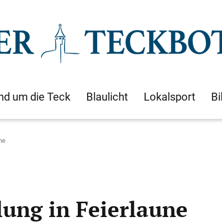
nd um die Teck
Blaulicht
Lokalsport
Bi
ne
lung in Feierlaune